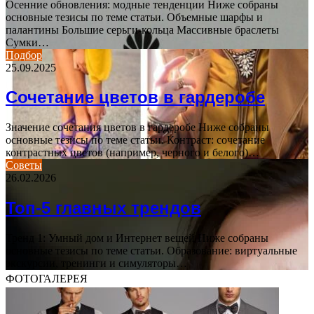
Осенние обновления: модные тенденции Ниже собраны
основные тезисы по теме статьи. Объемные шарфы и
палантины Большие серьги-кольца Массивные браслеты
Сумки…
Подбор
25.09.2025
Сочетание цветов в гардеробе
Значение сочетания цветов в гардеробе Ниже собраны
основные тезисы по теме статьи. Контраст: сочетание
контрастных цветов (например, черного и белого)…
Советы
26.02.2026
Топ-5 главных трендов
Тренд 1: Умный дом и Интернет вещей Ниже собраны
основные тезисы по теме статьи. Образование: виртуальные
экскурсии, тренинги и симуляторы…
ФОТОГАЛЕРЕЯ