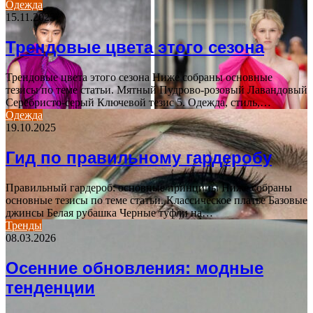
Одежда
15.11.2025
Трендовые цвета этого сезона
Трендовые цвета этого сезона Ниже собраны основные
тезисы по теме статьи. Мятный Пудрово-розовый Лавандовый
Серебристо-серый Ключевой тезис 5. Одежда, стиль,…
Одежда
19.10.2025
Гид по правильному гардеробу
Правильный гардероб: основные принципы Ниже собраны
основные тезисы по теме статьи. Классическое платье Базовые
джинсы Белая рубашка Черные туфли на…
Тренды
08.03.2026
Осенние обновления: модные
тенденции