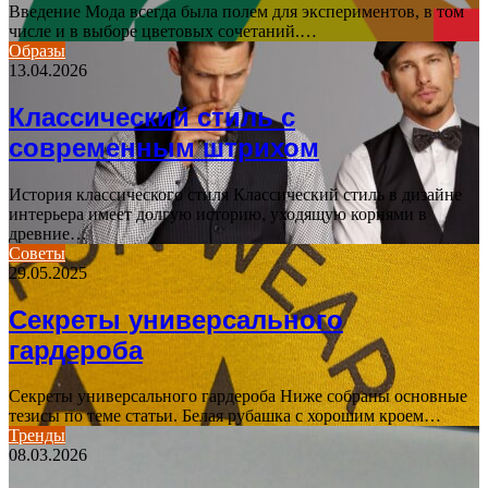
Введение Мода всегда была полем для экспериментов, в том
числе и в выборе цветовых сочетаний.…
Образы
13.04.2026
Классический стиль с
современным штрихом
История классического стиля Классический стиль в дизайне
интерьера имеет долгую историю, уходящую корнями в
древние…
Советы
29.05.2025
Секреты универсального
гардероба
Секреты универсального гардероба Ниже собраны основные
тезисы по теме статьи. Белая рубашка с хорошим кроем…
Тренды
08.03.2026