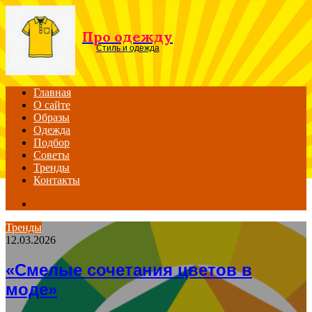
Menu
Про одежду
Стиль и одежда
Главная
О сайте
Образы
Одежда
Подбор
Советы
Тренды
Контакты
Search
for
Тренды
12.03.2026
«Смелые сочетания цветов в
моде»